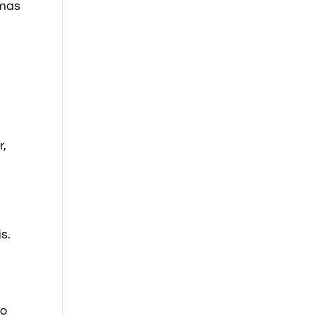
 mas
r,
s.
no